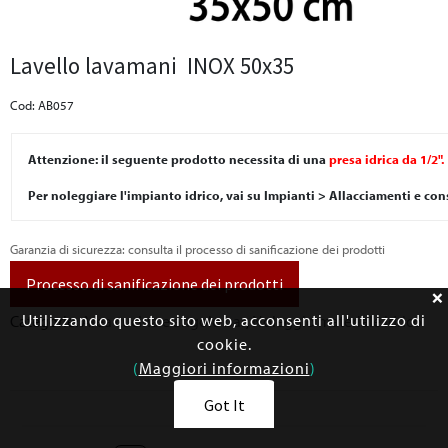
Lavello lavamani INOX 50x35
Cod: AB057
Attenzione: il seguente prodotto necessita di una
presa idrica da 1/2".
Per noleggiare l'impianto idrico, vai su Impianti > Allacciamenti e con
Garanzia di sicurezza: consulta il processo di sanificazione dei prodotti
Processo di sanificazione dei prodotti
Utilizzando questo sito web, acconsenti all'utilizzo di
Categorie:
Area cucina e angolo bar
,
Noleggio materiale idrico
cookie.
(
Maggiori informazioni
)
Got It