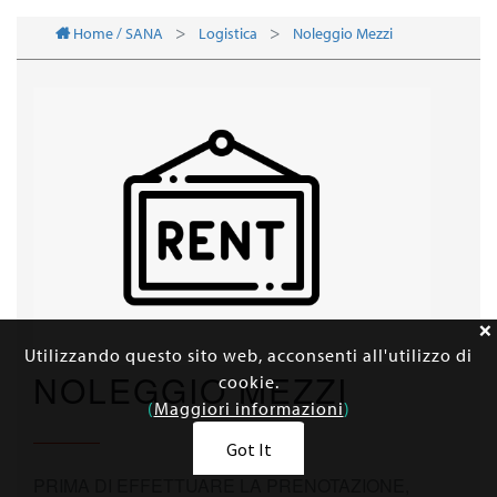
Home / SANA
Logistica
Noleggio Mezzi
Utilizzando questo sito web, acconsenti all'utilizzo di
NOLEGGIO MEZZI
cookie.
(
Maggiori informazioni
)
Got It
PRIMA DI EFFETTUARE LA PRENOTAZIONE,