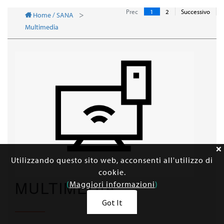
Prec
1
2
Successivo
Home / SANA
Multimedia
Utilizzando questo sito web, acconsenti all'utilizzo di
cookie.
MULTIMEDIA
(
Maggiori informazioni
)
Got It