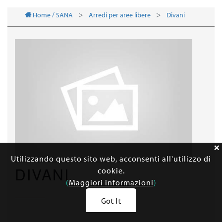
Home / SANA
Arredi per aree libere
Divani
Utilizzando questo sito web, acconsenti all'utilizzo di
DIVANI
cookie.
(
Maggiori informazioni
)
Got It