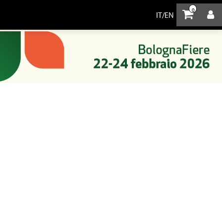
0
IT
/
EN